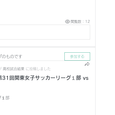
閲覧数：12
プのものです
参加する
が
高校試合結果
に
投稿しました
 第31回関東女子サッカーリーグ１部 vs
グ１部