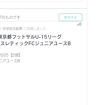
プのものです
参加する
が
中学試合結果
に
投稿しました
) 東京都フットサルU-15リーグ
中アスレティックFCジュニアユースB
025【2部】
ュニアユースB