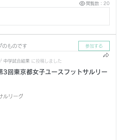
閲覧数：20
プのものです
参加する
が
中学試合結果
に
投稿しました
) 第3回東京都女子ユースフットサルリー
サルリーグ