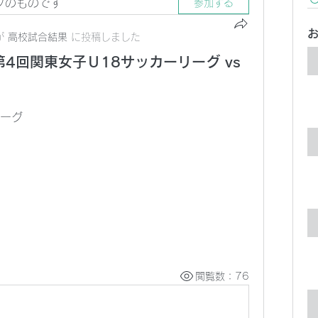
プのものです
参加する
が
高校試合結果
に
投稿しました
 第4回関東女子Ｕ18サッカーリーグ vs
リーグ
閲覧数：76