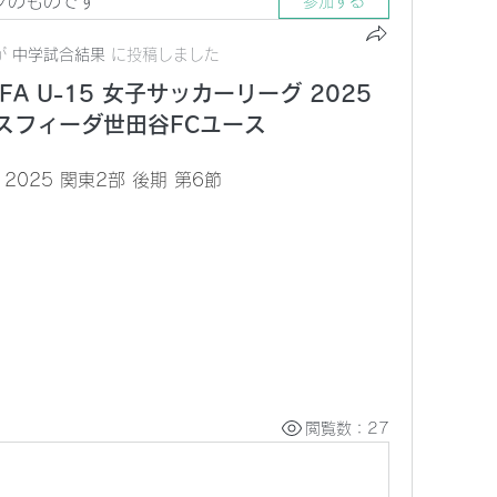
プのものです
参加する
が
中学試合結果
に
投稿しました
JFA U-15 女子サッカーリーグ 2025
s スフィーダ世田谷FCユース
 2025 関東2部 後期 第6節
閲覧数：27