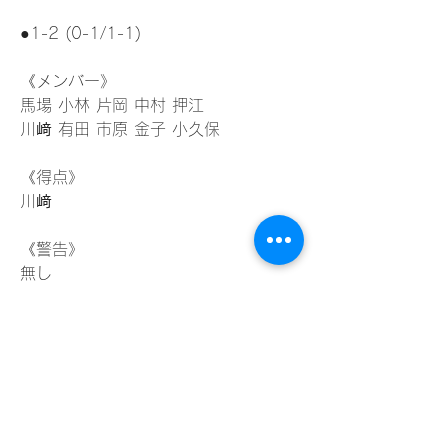
●1-2 (0-1/1-1)
《メンバー》
馬場 小林 片岡 中村 押江
川﨑 有田 市原 金子 小久保
《得点》
川﨑
《警告》
無し
0
0
13
Write a comment...