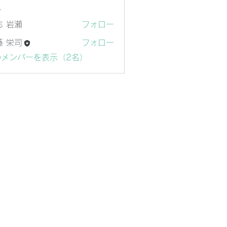
ー
志 岩瀬
フォロー
瀬
藤 栄司
フォロー
司
のメンバーを表示（2名）