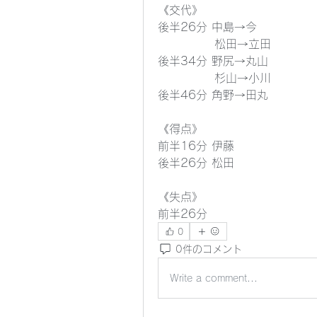
《交代》
後半26分 中島→今
　　　　　松田→立田
後半34分 野尻→丸山
　　　　　杉山→小川
後半46分 角野→田丸
《得点》
前半16分 伊藤
後半26分 松田
《失点》
前半26分
0
0件のコメント
Write a comment...