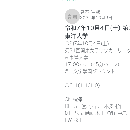
真志 岩瀬
2025年10月6日
真志 岩瀬
令和7年10月4日(土) 
東洋大学
令和7年10月4日(土)
第31回関東女子サッカーリー
vs東洋大学
17:00k.o.（45分ハーフ）
@十文字学園グラウンド
◯2-1(1-1/1-0)
GK 梅澤
DF 五十嵐 小早川 本多 杉山
MF 野尻 伊藤 木田 角野 中島
FW 松田