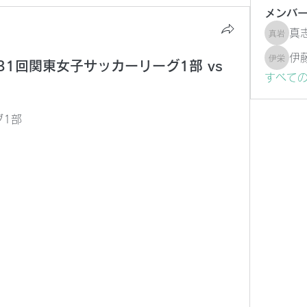
メンバ
真
真志 岩
伊
第31回関東女子サッカーリーグ1部 vs
伊藤 栄
すべて
グ1部