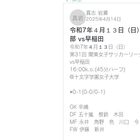
真志 岩瀬
2025年4月14日
真志 岩瀬
令和7年４月１３日（日）
部 vs早稲田
令和7年４月１３日（日）
第31回 関東女子サッカーリー
vs早稲田
16:00k.o.(45分ハーフ)
@十文字学園女子大学
×0-1(0-0/0-1)
GK 辛嶋
DF 五十嵐　根鈴　木田
MF 永井　角野　色　川口　今
FW 伊藤　新井