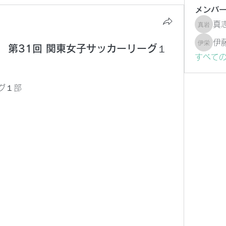
メンバ
真
真志 岩
伊
 第31回 関東女子サッカーリーグ１
伊藤 栄
すべて
グ１部