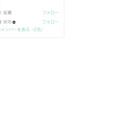
ー
志 岩瀬
フォロー
瀬
藤 栄司
フォロー
司
のメンバーを表示（2名）