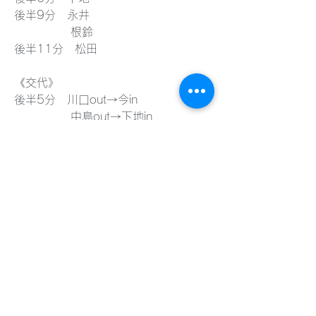
後半9分　永井
　　　　　根鈴
後半11分　松田
《交代》
後半5分　川口out→今in
　　　　　中島out→下地in
　　　　　伊藤out→松田in
　　　　　安西out→五十嵐in
　　　　　小川out→杉山in
　　　　　佐藤out→永井in
4
4
0
58
コメントを追加…
グループについて