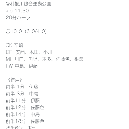
@利根川総合運動公園
k.o 11:30
20分ハーフ
◯10-0（6-0/4-0)
GK 辛嶋
DF  安西、木田、小川
MF 川口、角野、本多、佐藤色、根鈴
FW 中島、伊藤
《得点》
前半 1分　伊藤
前半 3分　中島
前半11分　伊藤
前半12分　佐藤色
前半14分　中島
前半18分　佐藤色
後半6分　下地