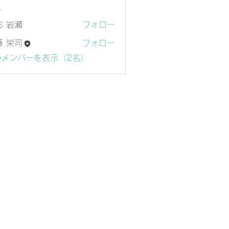
ー
志 岩瀬
フォロー
瀬
藤 栄司
フォロー
司
のメンバーを表示（2名）