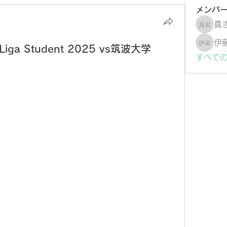
メンバ
真
真志 岩
伊
ga Student 2025 vs筑波大学
伊藤 栄
すべて