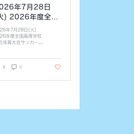
026年7月28日
火) 2026年度全国
高等学校総合体育大
026年7月28日(火)
会サッカー競技大会
026年度全国高等学校
合体育大会サッカー競
【2回戦】
大会【2回戦】 vs北海
文教大学附属高等学校
北海道②) 18時00分
.o（35分ハーフ） @リ
8
0
ルター夢りんご東光ス
ーツ公園球技場A ○5-
3-0/2-0) GK 川越 DF
保 岩瀬 根鈴 佐藤
 MF 永井 角野 五十
 野尻 FW 立田 松田
代》 後半11分 永井
宮城 立田→
 後半15分 五十嵐→
 後半23分 松田→下