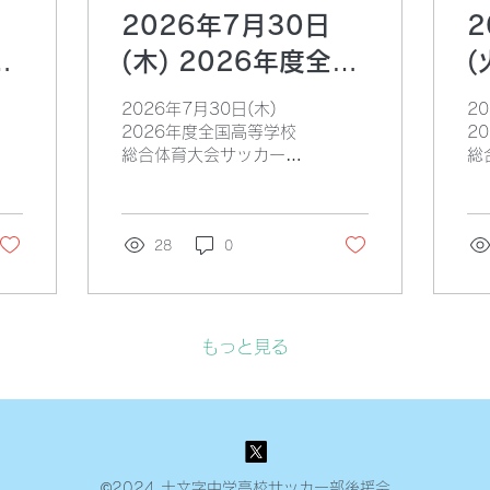
2026年7月30日
2
国
(木) 2026年度全国
(
大
高等学校総合体育大
2026年7月30日(木)
2
会
会サッカー競技大会
2026年度全国高等学校
2
総合体育大会サッカー競
総
【準決勝】
技大会【準決勝】 vs柳ケ
技
浦高等学校(九州①) 18時
道
00分k.o（35分ハーフ）
(
@リアルター夢りんご東
28
0
k
光スポーツ公園球技場A
ア
○2-2(0-2/2-0)PK(5-
ポ
4) GK 川越 DF 杉山 根鈴
0(
五十嵐 上田 MF 松田 今
鬼久
もっと見る
角野 佐藤(色) 野尻 FW
(陽)
中島 《交代》 後半31
嵐
分 松田→立田 《得点》
《交
後半5分 中島 後半28
→
分 野尻 《失点》 前半2
永谷
分 前半29分
影山
©2024 十文字中学高校サッカー部後援会