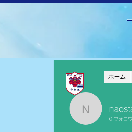
ホーム
naost
naostatio
0
フォロ