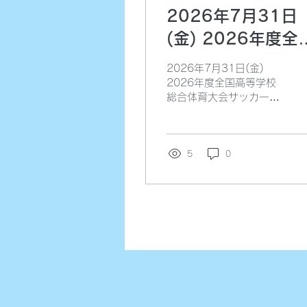
2026年7月31日
(金) 2026年度全
高等学校総合体育
2026年7月31日(金)
会サッカー競技大
2026年度全国高等学校
総合体育大会サッカー競
【決勝】
技大会【決勝】 vs藤枝順
心高等学校(東海①) 18時
00分k.o（35分ハーフ）
@リアルター夢りんご東
5
0
光スポーツ公園球技場A
●0-3(0-2/0-1) GK 川越
DF 鬼久保 根鈴 五十嵐
上田 MF 永井 今 角野 佐
藤(色) 野尻 FW 中島
《交代》 HT 永井→立
田 今→松田 《失点》 前
半8分 前半13分 後半18
分