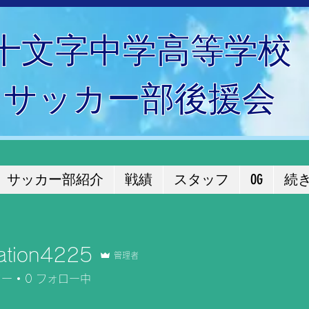
十文字中学高等学校
サッカー部後援会
サッカー部紹介
戦績
スタッフ
OG
続
ation4225
管理者
n4225
ワー
0
フォロー中