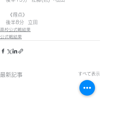
 《得点》
後半8分  立田
高校公式戦結果
公式戦結果
すべて表示
最新記事