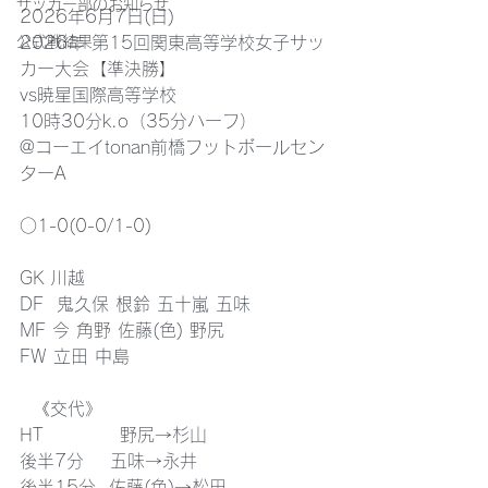
サッカー部のお知らせ
2026年6月7日(日)
公式戦結果
2026年 第15回関東高等学校女子サッ
カー大会【準決勝】
vs暁星国際高等学校
10時30分k.o（35分ハーフ）
@コーエイtonan前橋フットボールセン
ターA
○1-0(0-0/1-0)
GK 川越
DF  鬼久保 根鈴 五十嵐 五味
MF 今 角野 佐藤(色) 野尻
FW 立田 中島 
  《交代》
HT　         野尻→杉山
後半7分    五味→永井
後半15分  佐藤(色)→松田