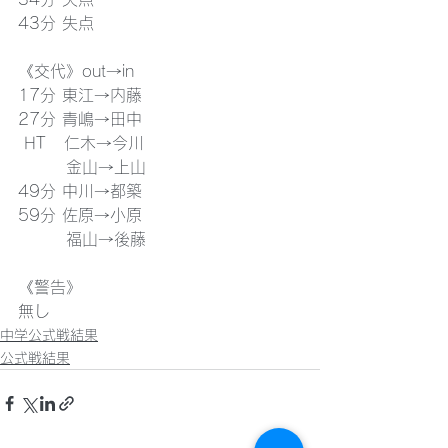
43分 失点
《交代》out→in
17分 東江→内藤
27分 青嶋→田中
 HT   仁木→今川
        金山→上山
49分 中川→都築
59分 佐原→小原
        福山→後藤
《警告》
無し
中学公式戦結果
公式戦結果