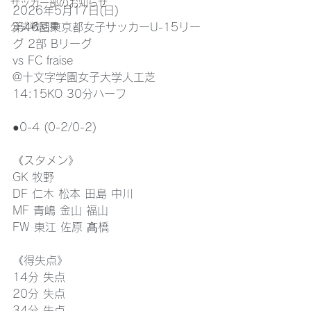
サッカー部のお知らせ
2026年5月17日(日)
公式戦結果
第46回東京都女子サッカーU-15リー
グ 2部 Bリーグ
vs FC fraise
@十文字学園女子大学人工芝
14:15KO 30分ハーフ
●0-4 (0-2/0-2)
《スタメン》
GK 牧野
DF 仁木 松本 田島 中川
MF 青嶋 金山 福山
FW 東江 佐原 髙橋
《得失点》
14分 失点
20分 失点
34分 失点