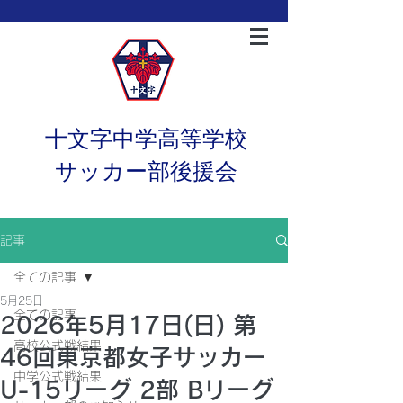
十文字中学高等学校
サッカー部後援会
記事
全ての記事
5月25日
全ての記事
2026年5月17日(日) 第
高校公式戦結果
46回東京都女子サッカー
中学公式戦結果
U-15リーグ 2部 Bリーグ