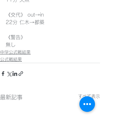
《交代》 out→in
22分 仁木→都築
《警告》
無し
中学公式戦結果
公式戦結果
すべて表示
最新記事