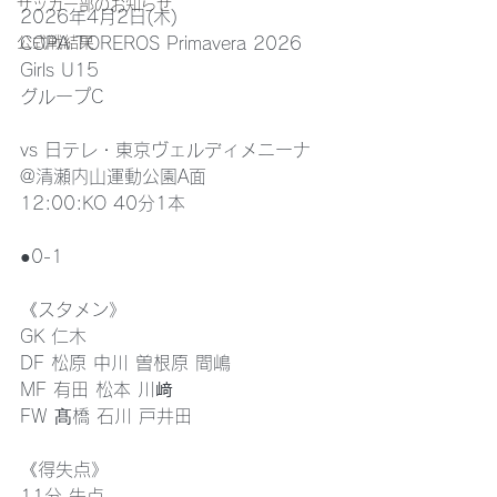
サッカー部のお知らせ
2026年4月2日(木)
公式戦結果
COPA TOREROS Primavera 2026 
Girls U15
グループC
vs 日テレ・東京ヴェルディメニーナ
@清瀬内山運動公園A面
12:00:KO 40分1本
●0-1 
《スタメン》
GK 仁木
DF 松原 中川 曽根原 間嶋
MF 有田 松本 川﨑
FW 髙橋 石川 戸井田
《得失点》
11分 失点