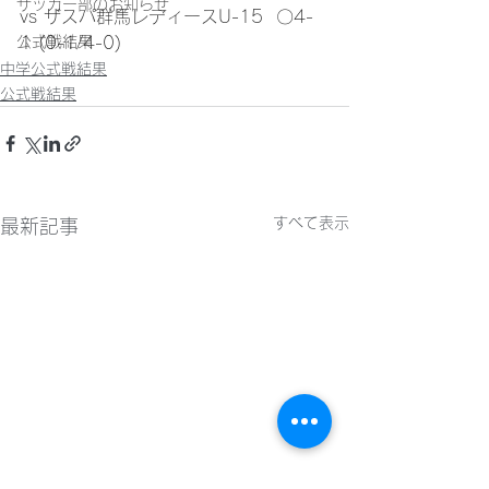
サッカー部のお知らせ
vs ザスパ群馬レディースU-15  〇4-
公式戦結果
1 (0-1/4-0)
中学公式戦結果
公式戦結果
すべて表示
最新記事