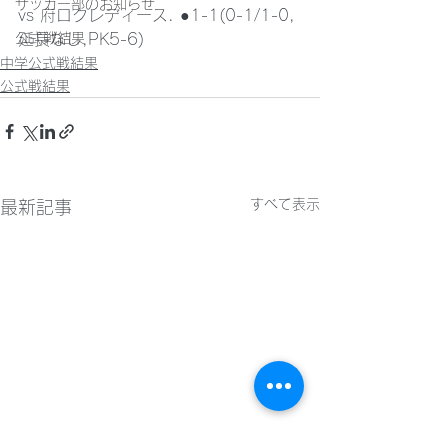
サッカー部のお知らせ
vs 府ロクレディース. ●1-1(0-1/1-0,
公式戦結果
延長なし,PK5-6)
中学公式戦結果
公式戦結果
すべて表示
最新記事