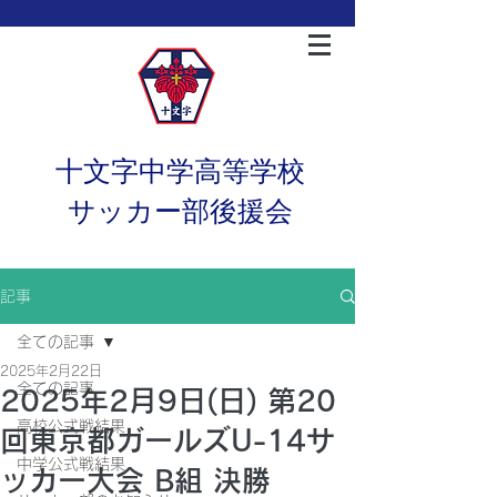
十文字中学高等学校
サッカー部後援会
記事
全ての記事
2025年2月22日
全ての記事
2025年2月9日(日) 第20
高校公式戦結果
回東京都ガールズU-14サ
中学公式戦結果
ッカー大会 B組 決勝