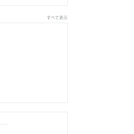
すべて表示
6年8月1日(土) 第26回
都フットサルチャレンジ