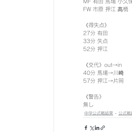
MF 有田 馬場 小久
FW 市原 押江 髙橋
《得失点》
27分 有田
33分 失点
52分 押江
《交代》out→in
40分 馬場→川﨑
57分 押江→片岡
《警告》
無し
中学公式戦結果
公式戦