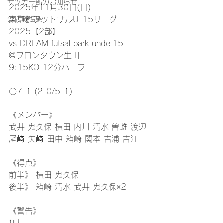
サッカー部のお知らせ
2025年11月30日(日)
公式戦結果
東京都フットサルU-15リーグ
2025【2部】
vs DREAM futsal park under15
@フロンタウン生田
9:15KO 12分ハーフ
〇7-1 (2-0/5-1)
《メンバー》
武井 鬼久保 横田 内川 清水 曽雌 渡辺 
尾﨑 矢﨑 田中 箱崎 関本 吉浦 吉江
《得点》
前半》 横田 鬼久保
後半》 箱崎 清水 武井 鬼久保×2
《警告》
無し