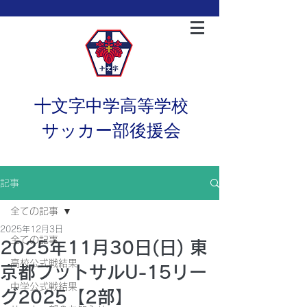
十文字中学高等学校
サッカー部後援会
記事
全ての記事
2025年12月3日
全ての記事
2025年11月30日(日) 東
高校公式戦結果
京都フットサルU-15リー
中学公式戦結果
グ2025【2部】