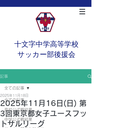
十文字中学高等学校
サッカー部後援会
記事
全ての記事
2025年11月18日
全ての記事
2025年11月16日(日) 第
高校公式戦結果
3回東京都女子ユースフッ
中学公式戦結果
トサルリーグ