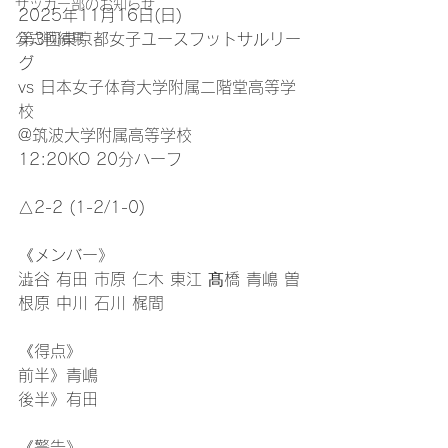
サッカー部のお知らせ
2025年11月16日(日)
公式戦結果
第3回東京都女子ユースフットサルリー
グ
vs 日本女子体育大学附属二階堂高等学
校
@筑波大学附属高等学校
12:20KO 20分ハーフ
△2-2 (1-2/1-0)
《メンバー》
澁谷 有田 市原 仁木 東江 髙橋 青嶋 曽
根原 中川 石川 梶間
《得点》
前半》青嶋
後半》有田
《警告》