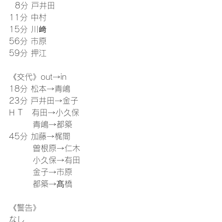
  8分 戸井田
11分 中村
15分 川﨑
56分 市原
59分 押江
《交代》out→in
18分 松本→青嶋
23分 戸井田→金子
H T   有田→小久保
        青嶋→都築
45分 加藤→梶間
        曽根原→仁木
        小久保→有田
        金子→市原
        都築→髙橋
《警告》
なし