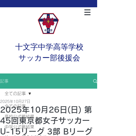
十文字中学高等学校
サッカー部後援会
記事
全ての記事
2025年10月27日
全ての記事
2025年10月26日(日) 第
高校公式戦結果
45回東京都女子サッカー
中学公式戦結果
U-15リーグ 3部 Bリーグ