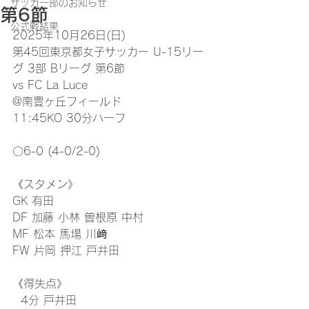
サッカー部のお知らせ
第6節
公式戦結果
2025年10月26日(日)
第45回東京都女子サッカー U-15リー
グ 3部 Bリーグ 第6節
vs FC La Luce
@南豊ヶ丘フィールド
11:45KO 30分ハーフ
〇6-0 (4-0/2-0)
《スタメン》
GK 有田
DF 加藤 小林 曽根原 中村
MF 松本 馬場 川﨑
FW 片岡 押江 戸井田
《得失点》
  4分 戸井田