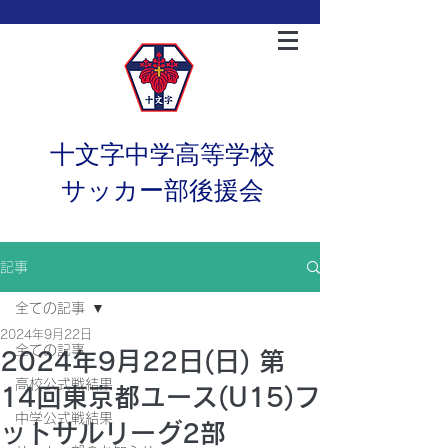
十文字中学高等学校
サッカー部後援会
記事
全ての記事
2024年9月22日
全ての記事
2024年9月22日(日) 第
高校公式戦結果
14回東京都ユース(U15)フ
中学公式戦結果
ットサルリーグ2部