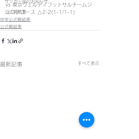
サッカー部のお知らせ
vs 東京ヴェルディフットサルチームジ
公式戦結果
ュニアユース △2-2(1-1/1-1)
中学公式戦結果
公式戦結果
すべて表示
最新記事