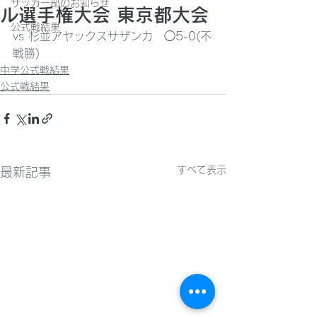
サッカー部のお知らせ
ル選手権大会 東京都大会
公式戦結果
vs 杉並アヤックスサザンカ　◯5-0(不
戦勝)
中学公式戦結果
公式戦結果
すべて表示
最新記事