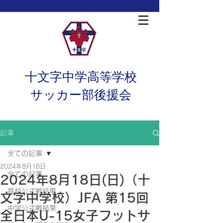
十文字中学高等学校
サッカー部後援会
記事
全ての記事
2024年8月18日
全ての記事
2024年8月18日(日)（十
高校公式戦結果
文字中学校）JFA 第15回
中学公式戦結果
全日本U-15女子フットサ