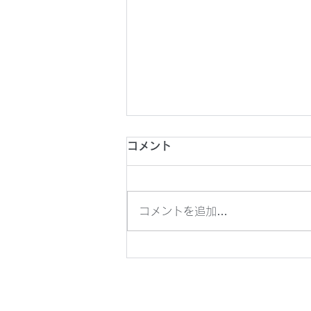
2026年8月1日(土) 第26回
コメント
東京都フットサルチャレンジ
U18
2026年8月1日(土) 第26回東京
コメントを追加…
都フットサルチャレンジU18 @
駒沢屋内球技場 8分ハーフ
14:20KO vs 東洋大学京北中学
校・高等学校 《メンバー》 澁谷
吉江 間嶋 髙橋 廣田 戸井田 内藤
〇8-0 (3-0/5-0) 《得点》澁谷