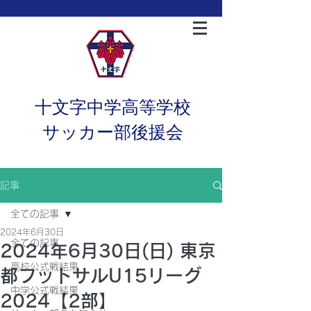
十文字中学高等学校
サッカー部後援会
記事
全ての記事
2024年6月30日
全ての記事
2024年6月30日(日) 東京
高校公式戦結果
都フットサルU15リーグ
中学公式戦結果
2024【2部】