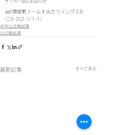
サッカー部のお知らせ
公式戦結果
vs フウガドールすみだウイングスB　
○3-2(2-1/1-1）
中学公式戦結果
公式戦結果
すべて表示
最新記事