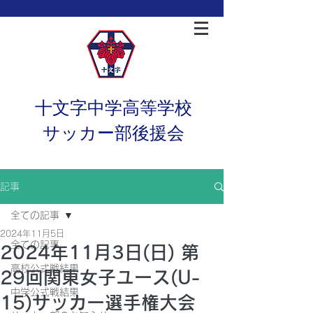
十文字中学高等学校
サッカー部後援会
記事
全ての記事
2024年11月5日
全ての記事
2024年11月3日(日) 第
高校公式戦結果
29回関東女子ユース(U-
中学公式戦結果
15)サッカー選手権大会