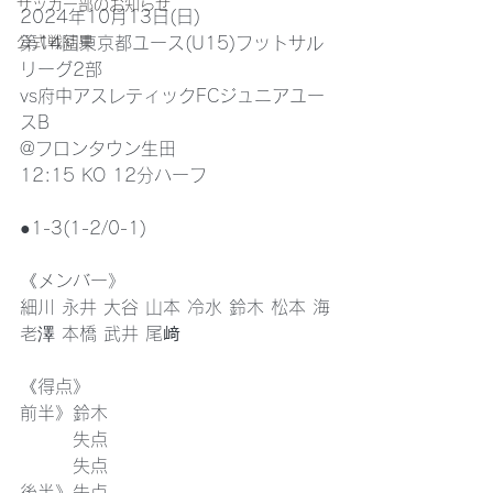
サッカー部のお知らせ
2024年10月13日(日)
公式戦結果
第14回東京都ユース(U15)フットサル
リーグ2部
vs府中アスレティックFCジュニアユー
スB
@フロンタウン生田
12:15 KO 12分ハーフ
●1-3(1-2/0-1)
《メンバー》
細川 永井 大谷 山本 冷水 鈴木 松本 海
老澤 本橋 武井 尾﨑
《得点》
前半》鈴木
　　　失点
　　　失点
後半》失点