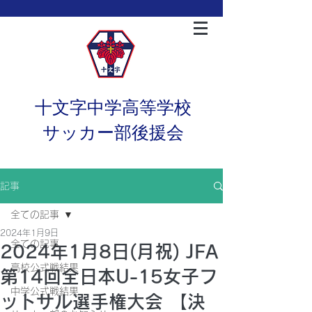
十文字中学高等学校
サッカー部後援会
記事
全ての記事
2024年1月9日
全ての記事
2024年1月8日(月祝) JFA
高校公式戦結果
第14回全日本U-15女子フ
中学公式戦結果
ットサル選手権大会 【決