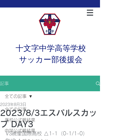
十文字中学高等学校
サッカー部後援会
記事
全ての記事
2023年8月3日
全ての記事
2023/8/3エスパルスカッ
高校公式戦結果
プ DAY3
中学公式戦結果
VS暁星国際高校 △1-1（0-1/1-0）