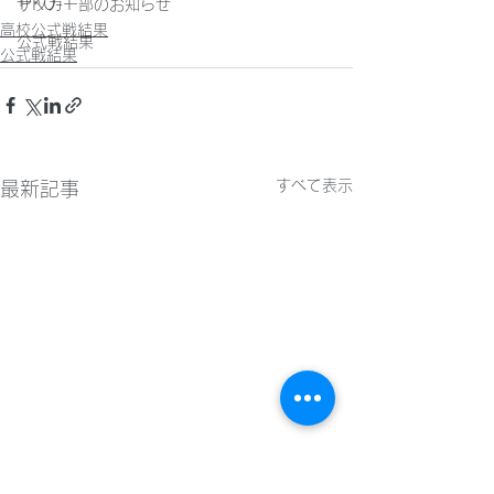
PK0-1
サッカー部のお知らせ
高校公式戦結果
公式戦結果
公式戦結果
すべて表示
最新記事