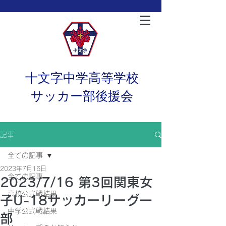
十文字中学高等学校
サッカー部後援会
記事
全ての記事
2023年7月16日
全ての記事
2023/7/16 第3回関東女
高校公式戦結果
子U-18サッカーリーグ一
中学公式戦結果
部