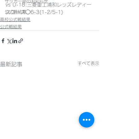
サッカー部のお知らせ
vs U-18:三菱重工浦和レッズレディー
公式戦結果
スユース◯6-3(1-2/5-1)
高校公式戦結果
公式戦結果
すべて表示
最新記事