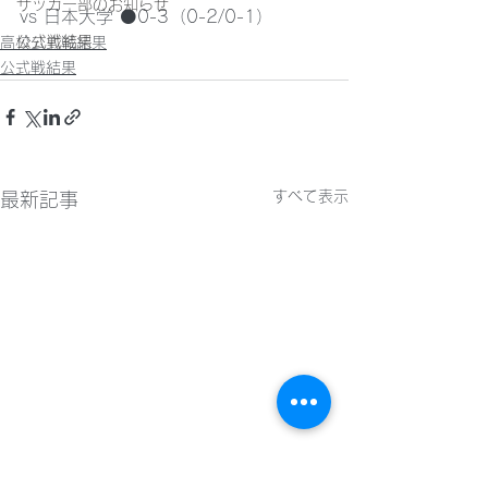
サッカー部のお知らせ
vs 日本大学 ⚫0-3（0-2/0-1）
公式戦結果
高校公式戦結果
公式戦結果
すべて表示
最新記事