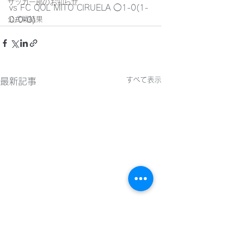
サッカー部のお知らせ
vs FC QOL MITO CIRUELA ◯1-0(1-
公式戦結果
0/0-0)
すべて表示
最新記事