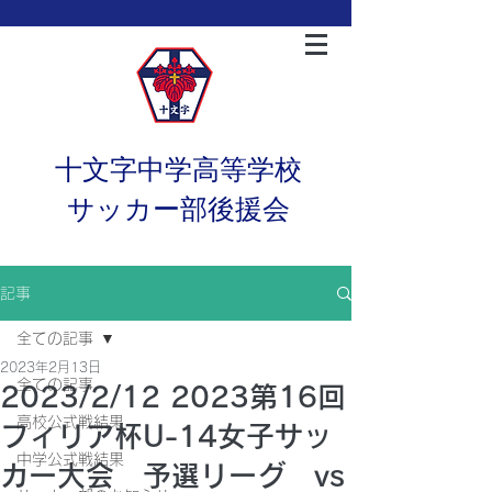
十文字中学高等学校
サッカー部後援会
記事
全ての記事
2023年2月13日
全ての記事
2023/2/12 2023第16回
高校公式戦結果
フィリア杯U-14女子サッ
中学公式戦結果
カー大会 予選リーグ vs