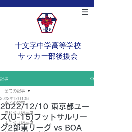
十文字中学高等学校
サッカー部後援会
記事
全ての記事
2022年12月10日
全ての記事
2022/12/10 東京都ユー
高校公式戦結果
ス(U-15)フットサルリー
中学公式戦結果
グ2部東リーグ vs BOA