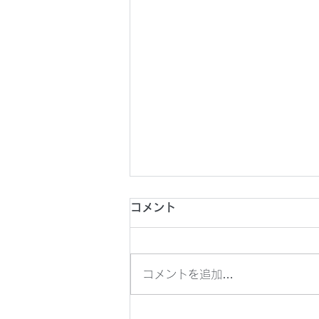
2026年8月1日(土) 第26回
コメント
東京都フットサルチャレンジ
U18
2026年8月1日(土) 第26回東京
コメントを追加…
都フットサルチャレンジU18 @
駒沢屋内球技場 8分ハーフ
14:20KO vs 東洋大学京北中学