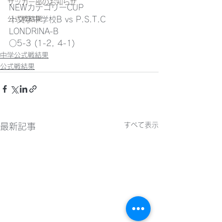
サッカー部のお知らせ
NEWカテゴリーCUP
公式戦結果
十文字中学校B vs P.S.T.C 
LONDRINA-B
○5-3 (1-2, 4-1)
中学公式戦結果
公式戦結果
すべて表示
最新記事