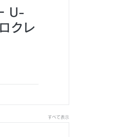
 U-
府ロクレ
すべて表示