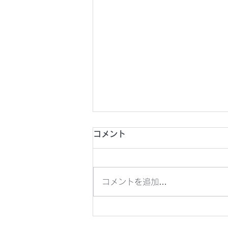
2026年8月1日(土) 第26回
コメント
東京都フットサルチャレンジ
U18
2026年8月1日(土) 第26回東京
コメントを追加…
都フットサルチャレンジU18 @
駒沢屋内球技場 8分ハーフ
14:20KO vs 東洋大学京北中学
校・高等学校 《メンバー》 澁谷