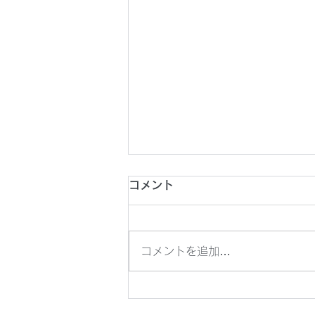
2026年8月1日(土) 第26回
コメント
東京都フットサルチャレンジ
U18
2026年8月1日(土) 第26回東京
コメントを追加…
都フットサルチャレンジU18 @
駒沢屋内球技場 8分ハーフ
14:20KO vs 東洋大学京北中学
校・高等学校 《メンバー》 澁谷