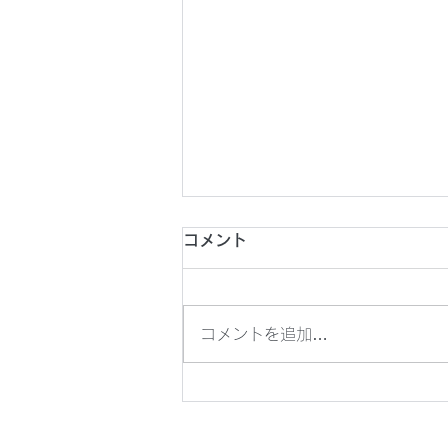
2026年8月1日(土) 第26回
コメント
東京都フットサルチャレンジ
U18
2026年8月1日(土) 第26回東京
コメントを追加…
都フットサルチャレンジU18 @
駒沢屋内球技場 8分ハーフ
14:20KO vs 東洋大学京北中学
校・高等学校 《メンバー》 澁谷
吉江 間嶋 髙橋 廣田 戸井田 内藤