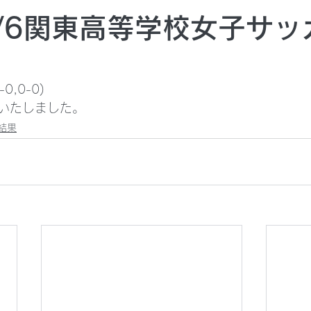
/6/6関東高等学校女子サ
0,0-0) 
いたしました。
結果