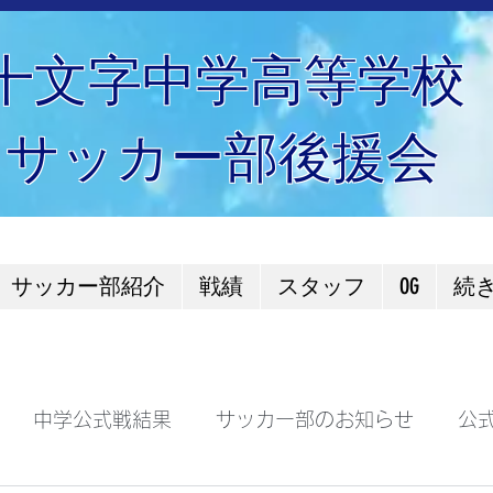
十文字中学高等学校
サッカー部後援会
サッカー部紹介
戦績
スタッフ
OG
続
中学公式戦結果
サッカー部のお知らせ
公