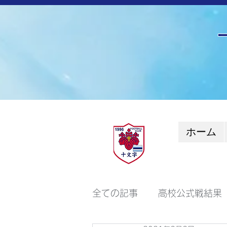
ホーム
全ての記事
高校公式戦結果