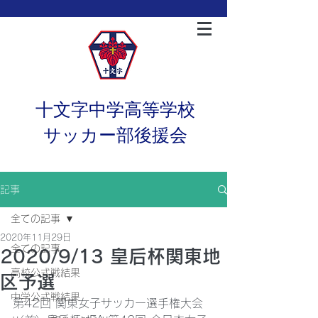
十文字中学高等学校
サッカー部後援会
記事
全ての記事
2020年11月29日
全ての記事
2020/9/13 皇后杯関東地
高校公式戦結果
区予選
中学公式戦結果
第42回 関東女子サッカー選手権大会