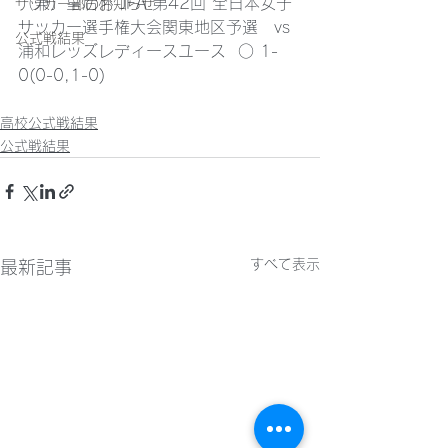
（兼）皇后杯 JFA 第42回 全日本女子
サッカー部のお知らせ
サッカー選手権大会関東地区予選　vs
公式戦結果
浦和レッズレディースユース  ○ 1-
0(0-0,1-0)
高校公式戦結果
公式戦結果
すべて表示
最新記事