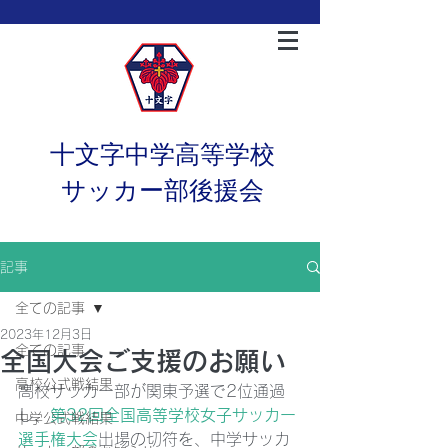
十文字中学高等学校
サッカー部後援会
記事
全ての記事
2023年12月3日
全ての記事
全国大会ご支援のお願い
高校公式戦結果
高校サッカー部が関東予選で2位通過
し、
第32回全国高等学校女子サッカー
中学公式戦結果
選手権大会
出場の切符を、中学サッカ