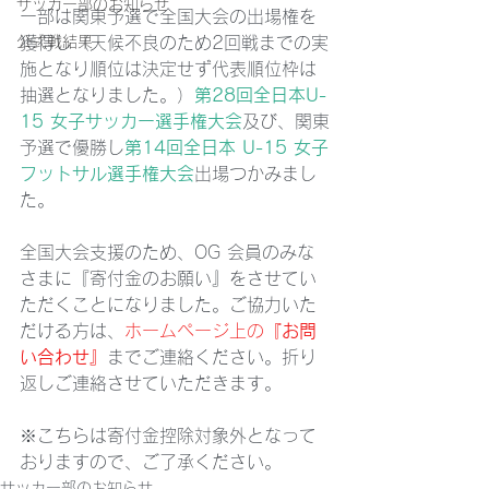
サッカー部のお知らせ
ー部は関東予選で全国大会の出場権を
公式戦結果
獲得し（天候不良のため2回戦までの実
施となり順位は決定せず代表順位枠は
抽選となりました。）
第28回全日本U-
15 女子サッカー選手権大会
及び、関東
予選で優勝し
第14回全日本 U-15 女子
フットサル選手権大会
出場つかみまし
た。
全国大会支援のため、OG 会員のみな
さまに『寄付金のお願い』をさせてい
ただくことになりました。ご協力いた
だける方は、
ホームページ上の
『お問
い合わせ』
までご連絡ください。折り
返しご連絡させていただきます。
※こちらは寄付金控除対象外となって
おりますので、ご了承ください。
サッカー部のお知らせ