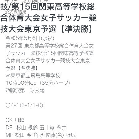
サッカー部のお知らせ
技/第15回関東高等学校総
公式戦結果
合体育大会女子サッカー競
技大会東京予選【準決勝】
令和8年5月6日(水祝)
第27回 東京都高等学校総合体育大会女
子サッカー競技/第15回関東高等学校総
合体育大会女子サッカー競技大会東京
予選【準決勝】
vs東京都立飛鳥高等学校
10時00分k.o（35分ハーフ）
@駒沢第二球技場
○4-1(3-1/1-0)
GK 川越
DF  杉山 根鈴 五十嵐 永井
MF 松田 今 角野 佐藤(色) 野尻