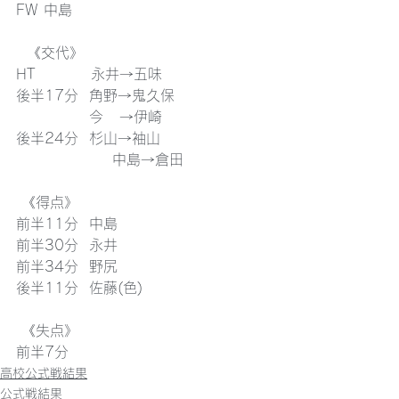
FW 中島 
  《交代》
HT　  　   永井→五味
後半17分  角野→鬼久保
　　　　   今   →伊崎
後半24分  杉山→袖山
                  中島→倉田
 《得点》
前半11分  中島
前半30分  永井
前半34分  野尻
後半11分  佐藤(色) 
 《失点》
前半7分
高校公式戦結果
公式戦結果