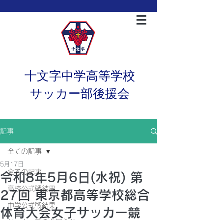
十文字中学高等学校
サッカー部後援会
記事
全ての記事
5月17日
全ての記事
令和8年5月6日(水祝) 第
高校公式戦結果
27回 東京都高等学校総合
中学公式戦結果
体育大会女子サッカー競