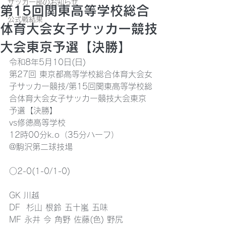
サッカー部のお知らせ
第15回関東高等学校総合
公式戦結果
体育大会女子サッカー競技
大会東京予選【決勝】
令和8年5月10日(日)
第27回 東京都高等学校総合体育大会女
子サッカー競技/第15回関東高等学校総
合体育大会女子サッカー競技大会東京
予選【決勝】
vs修徳高等学校
12時00分k.o（35分ハーフ）
@駒沢第二球技場
○2-0(1-0/1-0)
GK 川越
DF  杉山 根鈴 五十嵐 五味
MF 永井 今 角野 佐藤(色) 野尻