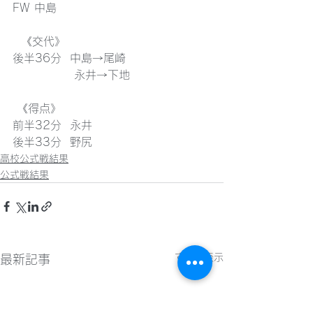
FW 中島 
  《交代》
後半36分  中島→尾崎
　　　　    永井→下地
 《得点》
前半32分  永井
後半33分  野尻
高校公式戦結果
公式戦結果
すべて表示
最新記事