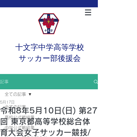
十文字中学高等学校
サッカー部後援会
記事
全ての記事
5月17日
全ての記事
令和8年5月10日(日) 第27
高校公式戦結果
回 東京都高等学校総合体
中学公式戦結果
育大会女子サッカー競技/