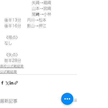
                   矢崎→箱崎
                   山本→宮崎
                   尾﨑→小林
後半13分    内川→松本
後半16分    影山→押江
《得点》
なし
《失点》
前半28分
高校公式戦結果
公式戦結果
すべて表示
最新記事