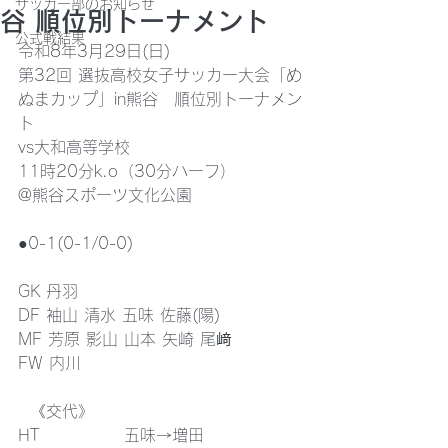
サッカー部のお知らせ
谷 順位別トーナメント
公式戦結果
令和8年3月29日(日)
第32回 選抜高校女子サッカー大会「め
ぬまカップ」in熊谷　順位別トーナメン
ト
vs大和高等学校
11時20分k.o（30分ハーフ）
@熊谷スポーツ文化公園
●0-1(0-1/0-0)
GK 丹羽
DF 袖山 清水 五味 佐藤(陽)
MF 芳原 影山 山本 矢崎 尾﨑
FW 内川
  《交代》
HT              五味→増田