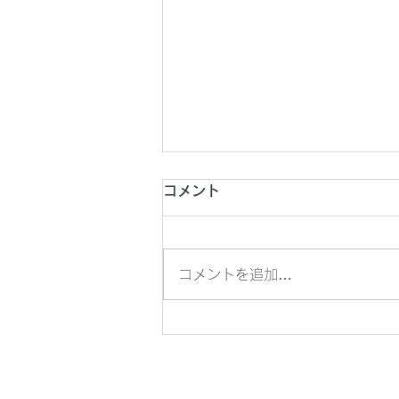
2026年8月1日(土) 第26回
コメント
東京都フットサルチャレンジ
U18
2026年8月1日(土) 第26回東京
コメントを追加…
都フットサルチャレンジU18 @
駒沢屋内球技場 8分ハーフ
14:20KO vs 東洋大学京北中学
校・高等学校 《メンバー》 澁谷
吉江 間嶋 髙橋 廣田 戸井田 内藤
〇8-0 (3-0/5-0) 《得点》澁谷