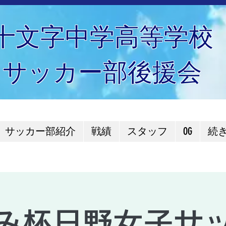
十文字中学高等学校
サッカー部後援会
サッカー部紹介
戦績
スタッフ
OG
続
み杯日野女子サ